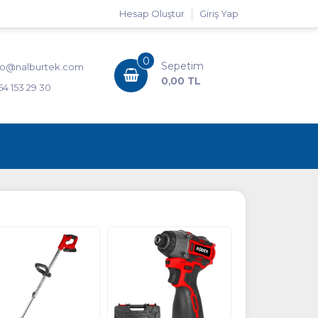
Hesap Oluştur
Giriş Yap
0
Sepetim
fo@nalburtek.com
0,00 TL
54 153 29 30