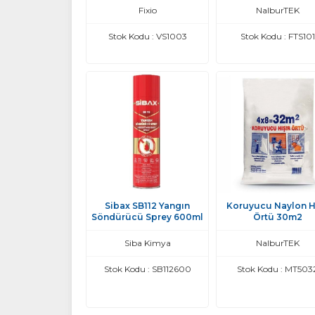
Fixio
NalburTEK
Stok Kodu : VS1003
Stok Kodu : FTS101
Sibax SB112 Yangın
Koruyucu Naylon Hı
Söndürücü Sprey 600ml
Örtü 30m2
Siba Kimya
NalburTEK
Stok Kodu : SB112600
Stok Kodu : MT503