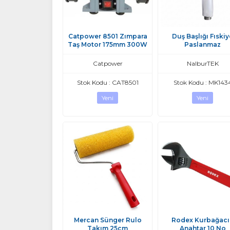
Catpower 8501 Zımpara
Duş Başlığı Fıskiy
Taş Motor 175mm 300W
Paslanmaz
Catpower
NalburTEK
Stok Kodu : CAT8501
Stok Kodu : MK143
Yeni
Yeni
Mercan Sünger Rulo
Rodex Kurbağacı
Takım 25cm
Anahtar 10 No