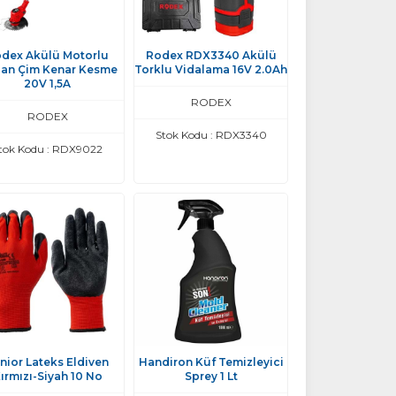
dex Akülü Motorlu
Rodex RDX3340 Akülü
pan Çim Kenar Kesme
Torklu Vidalama 16V 2.0Ah
20V 1,5A
RODEX
RODEX
Stok Kodu : RDX3340
tok Kodu : RDX9022
nior Lateks Eldiven
Handiron Küf Temizleyici
ırmızı-Siyah 10 No
Sprey 1 Lt