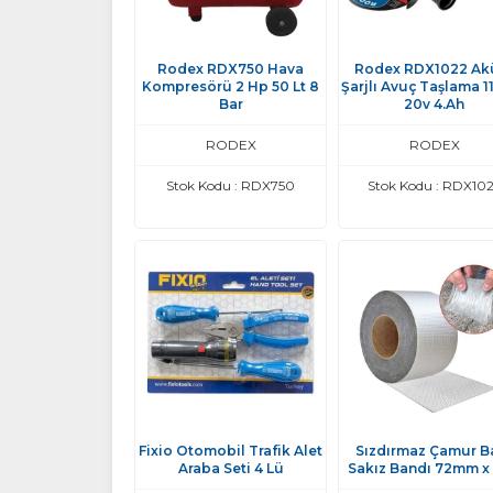
Rodex RDX750 Hava
Rodex RDX1022 Ak
Kompresörü 2 Hp 50 Lt 8
Şarjlı Avuç Taşlama 
Bar
20v 4.Ah
RODEX
RODEX
Stok Kodu : RDX750
Stok Kodu : RDX10
Fixio Otomobil Trafik Alet
Sızdırmaz Çamur B
Araba Seti 4 Lü
Sakız Bandı 72mm x