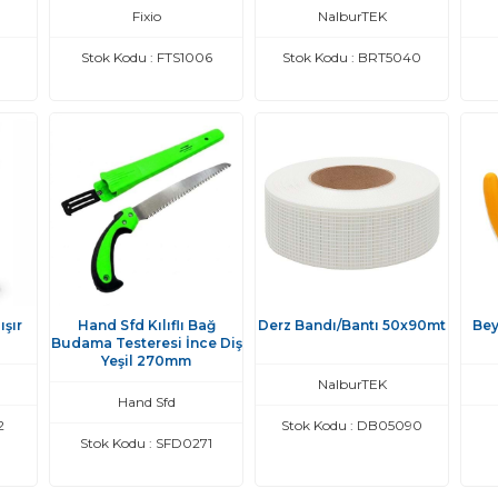
Fixio
NalburTEK
Stok Kodu : FTS1006
Stok Kodu : BRT5040
şır
Hand Sfd Kılıflı Bağ
Derz Bandı/Bantı 50x90mt
Bey
Budama Testeresi İnce Diş
Yeşil 270mm
NalburTEK
Hand Sfd
2
Stok Kodu : DB05090
Stok Kodu : SFD0271