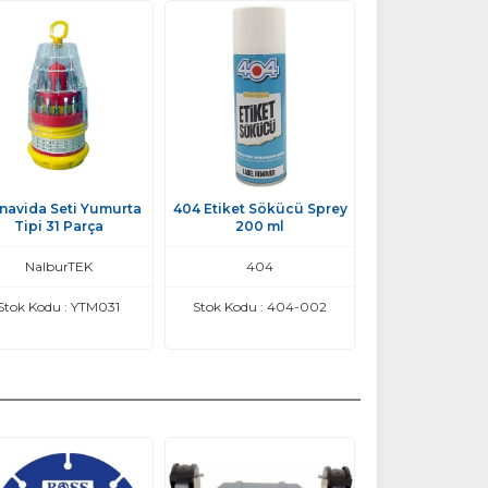
navida Seti Yumurta
404 Etiket Sökücü Sprey
Tipi 31 Parça
200 ml
NalburTEK
404
Stok Kodu : YTM031
Stok Kodu : 404-002