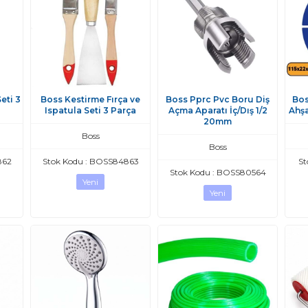
eti 3
Boss Kestirme Fırça ve
Boss Pprc Pvc Boru Diş
Bos
Ispatula Seti 3 Parça
Açma Aparatı İç/Dış 1/2
Ahş
20mm
Boss
Boss
862
Stok Kodu : BOSS84863
St
Stok Kodu : BOSS80564
Yeni
Yeni