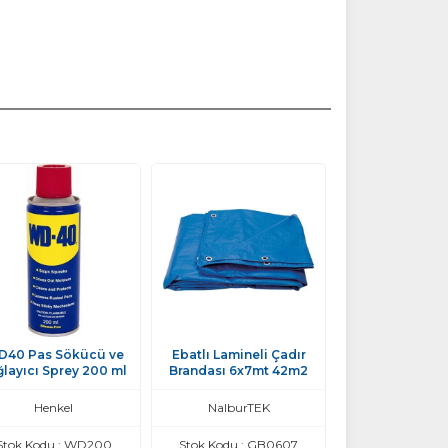
40 Pas Sökücü ve
Ebatlı Lamineli Çadır
Gezer Çorap Çi
ğlayıcı Sprey 200 ml
Brandası 6x7mt 42m2
43 No
Henkel
NalburTEK
Gezer
Stok Kodu : WD200
Stok Kodu : GB0607
Stok Kodu : 