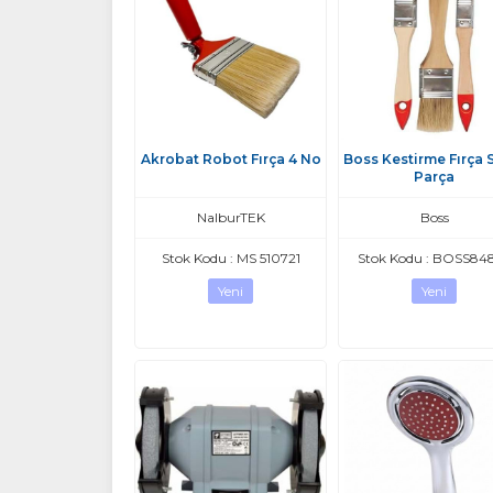
Akrobat Robot Fırça 4 No
Boss Kestirme Fırça S
Parça
NalburTEK
Boss
Stok Kodu : MS 510721
Stok Kodu : BOSS84
Yeni
Yeni