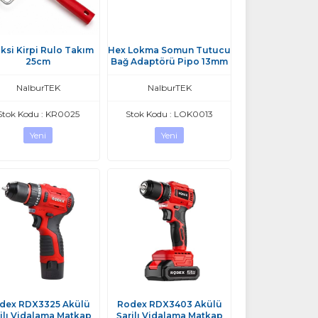
ksi Kirpi Rulo Takım
Hex Lokma Somun Tutucu
25cm
Bağ Adaptörü Pipo 13mm
NalburTEK
NalburTEK
Stok Kodu : KR0025
Stok Kodu : LOK0013
Yeni
Yeni
dex RDX3325 Akülü
Rodex RDX3403 Akülü
jlı Vidalama Matkap
Şarjlı Vidalama Matkap