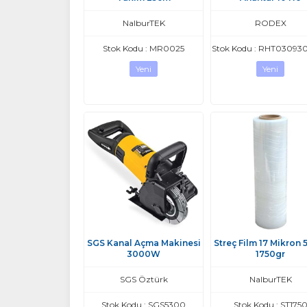
NalburTEK
RODEX
Stok Kodu : MR0025
Stok Kodu : RHT03093
Yeni
Yeni
SGS Kanal Açma Makinesi
Streç Film 17 Mikron
3000W
1750gr
SGS Öztürk
NalburTEK
Stok Kodu : SGS5300
Stok Kodu : ST175