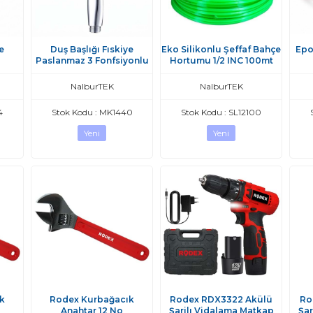
e
Duş Başlığı Fıskiye
Eko Silikonlu Şeffaf Bahçe
Epo
Paslanmaz 3 Fonfsiyonlu
Hortumu 1/2 INC 100mt
NalburTEK
NalburTEK
4
Stok Kodu : MK1440
Stok Kodu : SL12100
Yeni
Yeni
k
Rodex Kurbağacık
Rodex RDX3322 Akülü
Ro
Anahtar 12 No
Şarjlı Vidalama Matkap
Şar