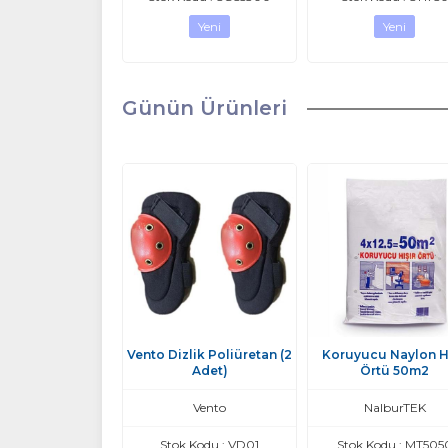
Yeni
Yeni
Günün Ürünleri
ium Koruyucu
Vento Dizlik Poliüretan (2
Koruyucu Naylon Hı
üvenlik Gözlüğü
Adet)
Örtü 50m2
Şeffaf
Vento
NalburTEK
NalburTEK
Stok Kodu : VD01
Stok Kodu : MT505