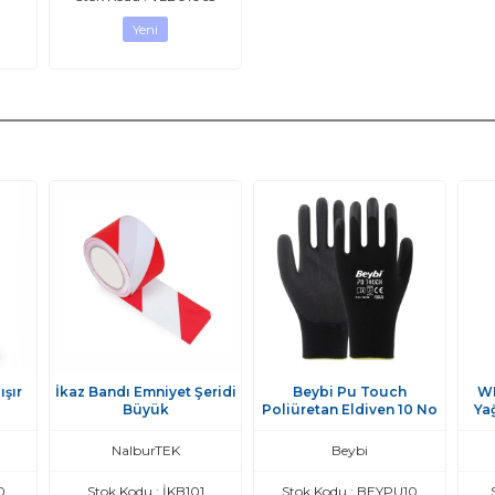
Yeni
şır
İkaz Bandı Emniyet Şeridi
Beybi Pu Touch
WD
Büyük
Poliüretan Eldiven 10 No
Ya
NalburTEK
Beybi
0
Stok Kodu : İKB101
Stok Kodu : BEYPU10