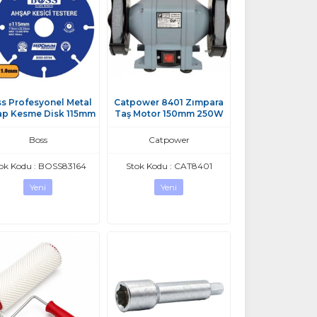
s Profesyonel Metal
Catpower 8401 Zımpara
ap Kesme Disk 115mm
Taş Motor 150mm 250W
Boss
Catpower
ok Kodu : BOSS83164
Stok Kodu : CAT8401
Yeni
Yeni