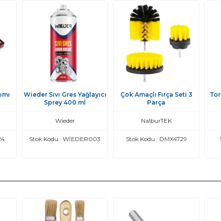
ımı
Wieder Sıvı Gres Yağlayıcı
Çok Amaçlı Fırça Seti 3
Tor
Sprey 400 ml
Parça
Wieder
NalburTEK
24
Stok Kodu : WİEDER003
Stok Kodu : DMX4729