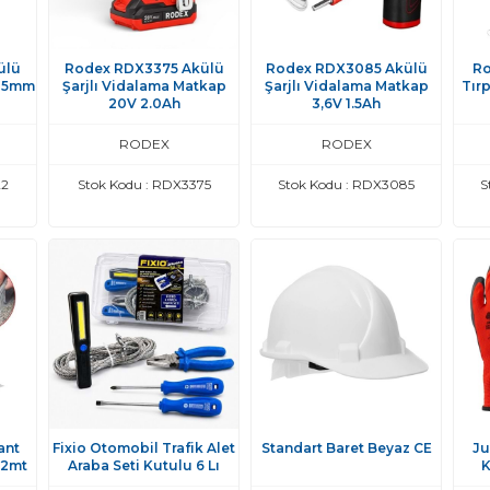
ülü
Rodex RDX3375 Akülü
Rodex RDX3085 Akülü
Ro
115mm
Şarjlı Vidalama Matkap
Şarjlı Vidalama Matkap
Tır
20V 2.0Ah
3,6V 1.5Ah
RODEX
RODEX
22
Stok Kodu : RDX3375
Stok Kodu : RDX3085
S
ant
Fixio Otomobil Trafik Alet
Standart Baret Beyaz CE
Ju
 2mt
Araba Seti Kutulu 6 Lı
K