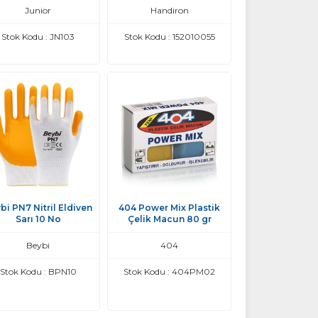
Junior
Handiron
Stok Kodu : JN103
Stok Kodu : 152010055
bi PN7 Nitril Eldiven
404 Power Mix Plastik
Sarı 10 No
Çelik Macun 80 gr
Beybi
404
Stok Kodu : BPN10
Stok Kodu : 404PM02