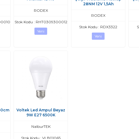
28NM 12V 1,5Ah
RODEX
RODEX
00010
Stok Kodu : RHT0309300012
Stok Kodu : RDX3322
S
Yeni
Yeni
 50cm
Voltek Led Ampul Beyaz
9W E27 6500K
NalburTEK
0
Stok Kodu : VLB01065