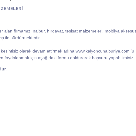
LZEMELERİ
r alan firmamız, nalbur, hırdavat, tesisat malzemeleri, mobilya aksesu
yış ile sürdürmektedir.
i kesintisiz olarak devam ettirmek adına www.kalyoncunalburiye.com 'u
den faydalanmak için aşağıdaki formu doldurarak başvuru yapabilirsiniz.
dur.