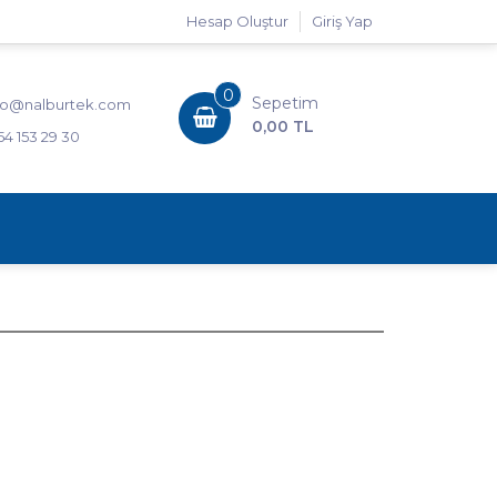
Hesap Oluştur
Giriş Yap
0
Sepetim
fo@nalburtek.com
0,00 TL
54 153 29 30