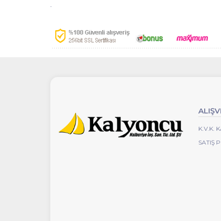
.
ALIŞV
K.V.K.
SATIŞ 