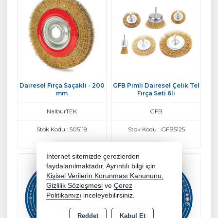
Dairesel Fırça Saçaklı - 200
GFB Pimli Dairesel Çelik Tel
mm
Fırça Seti 6lı
NalburTEK
GFB
Stok Kodu : 505118
Stok Kodu : GFB5125
İnternet sitemizde çerezlerden
faydalanılmaktadır. Ayrıntılı bilgi için
Kişisel Verilerin Korunması Kanununu,
Gizlilik Sözleşmesi
ve
Çerez
Politikamızı
inceleyebilirsiniz.
Reddet
Kabul Et