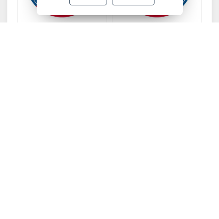
İnterflex İnox Kesici Disk
İnterflex İnox Kesici Disk
115x1.0x22.23 mm
180x1.6x22.23 mm
İnterflex
İnterflex
Stok Kodu : 4079111010
Stok Kodu : 4079181610
İnterflex Metal Kesici Taş
İnterflex Metal Kesici Taş
Disk 115x3.0x22.23 mm
Disk 180x3.0x22.23 mm