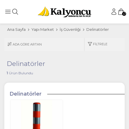
0
Ana Sayfa
Yapı Market
İş Güvenliği
Delinatörler
FILTRELE
Delinatörler
1
Ürün Bulundu
Delinatörler