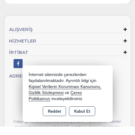
ALIŞVERİŞ
HİZMETLER
İRTİBAT
İnternet sitemizde çerezlerden
ADRES
Sevgi Mahallesi 902 Sk No:2 Gaziemir - İZMİR
faydalanılmaktadır. Ayrıntılı bilgi için
Kişisel Verilerin Korunması Kanununu,
Gizlilik Sözleşmesi
ve
Çerez
Politikamızı
inceleyebilirsiniz.
Reddet
Kabul Et
Copyright 2026 kalyoncunalburiye.com - Tüm hakları saklıdır.
Kredi kartı bilgileriniz 256bit SSL sertifikası ile korunmaktadır.