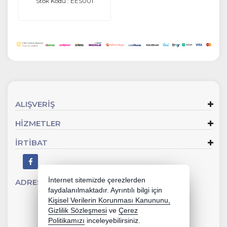
Stok Kodu : EES001
ALIŞVERİŞ
HİZMETLER
İRTİBAT
İnternet sitemizde çerezlerden
ADRES
Sevgi Mahallesi 902 Sk No:2 Gaziemir - İZMİR
faydalanılmaktadır. Ayrıntılı bilgi için
Kişisel Verilerin Korunması Kanununu,
Gizlilik Sözleşmesi
ve
Çerez
Politikamızı
inceleyebilirsiniz.