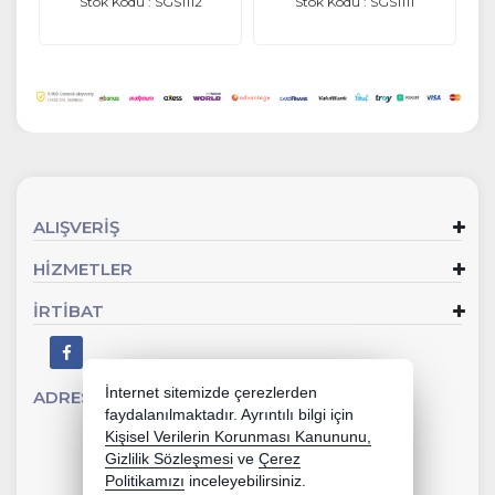
Stok Kodu : SGS1112
Stok Kodu : SGS1111
ALIŞVERİŞ
HİZMETLER
İRTİBAT
İnternet sitemizde çerezlerden
ADRES
Sevgi Mahallesi 902 Sk No:2 Gaziemir - İZMİR
faydalanılmaktadır. Ayrıntılı bilgi için
Kişisel Verilerin Korunması Kanununu,
Gizlilik Sözleşmesi
ve
Çerez
Politikamızı
inceleyebilirsiniz.