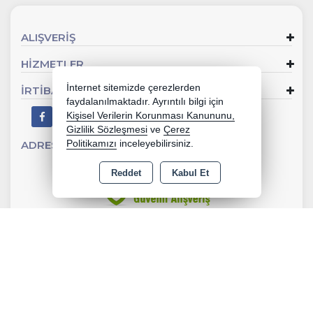
ALIŞVERİŞ
HİZMETLER
İnternet sitemizde çerezlerden
İRTİBAT
faydalanılmaktadır. Ayrıntılı bilgi için
Kişisel Verilerin Korunması Kanununu,
Gizlilik Sözleşmesi
ve
Çerez
Politikamızı
inceleyebilirsiniz.
ADRES
Sevgi Mahallesi 902 Sk No:2 Gaziemir - İZMİR
Reddet
Kabul Et
Copyright 2026 kalyoncunalburiye.com - Tüm hakları saklıdır.
Kredi kartı bilgileriniz 256bit SSL sertifikası ile korunmaktadır.
Bu site AKINSOFT E-Ticaret ile hazırlanmıştır.