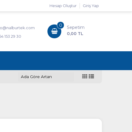
Hesap Oluştur
Giriş Yap
0
Sepetim
fo@nalburtek.com
0,00 TL
54 153 29 30