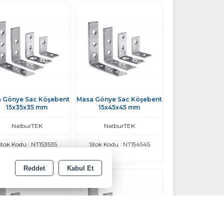
 Gönye Sac Köşebent
Masa Gönye Sac Köşebent
15x35x35 mm
15x45x45 mm
NalburTEK
NalburTEK
tok Kodu : NT153535
Stok Kodu : NT154545
Reddet
Kabul Et