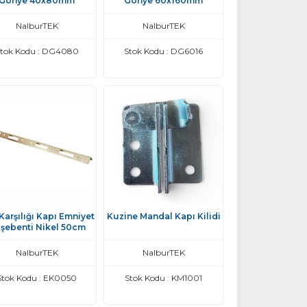
Gönye 40x80mm
Gönye 60x160mm
NalburTEK
NalburTEK
tok Kodu : DG4080
Stok Kodu : DG6016
 Karşılığı Kapı Emniyet
Kuzine Mandal Kapı Kilidi
şebenti Nikel 50cm
NalburTEK
NalburTEK
Stok Kodu : EK0050
Stok Kodu : KM1001