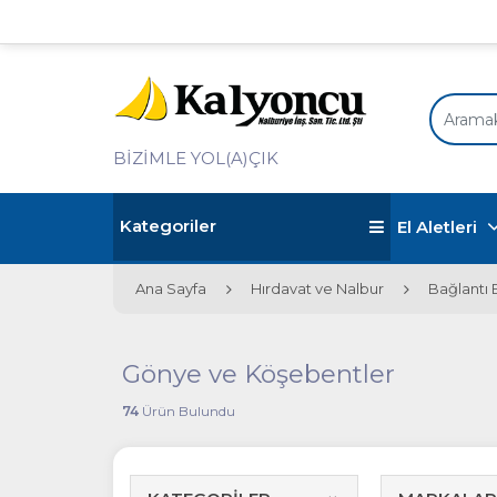
BİZİMLE YOL(A)ÇIK
Kategoriler
El Aletleri
Ana Sayfa
Hırdavat ve Nalbur
Bağlantı 
Gönye ve Köşebentler
74
Ürün Bulundu