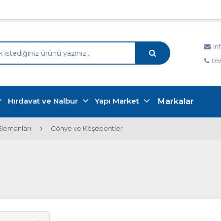
in
05
Hırdavat ve Nalbur
Yapı Market
Markalar
Elemanları
Gönye ve Köşebentler