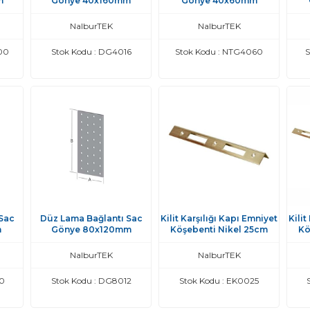
m
Gönye 40x160mm
Gönye 40x60mm
NalburTEK
NalburTEK
00
Stok Kodu : DG4016
Stok Kodu : NTG4060
S
Sac
Düz Lama Bağlantı Sac
Kilit Karşılığı Kapı Emniyet
Kilit
m
Gönye 80x120mm
Köşebenti Nikel 25cm
Kö
NalburTEK
NalburTEK
80
Stok Kodu : DG8012
Stok Kodu : EK0025