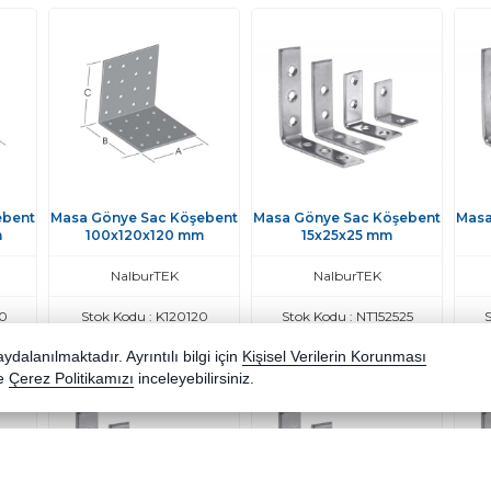
ebent
Masa Gönye Sac Köşebent
Masa Gönye Sac Köşebent
Masa
m
100x120x120 mm
15x25x25 mm
NalburTEK
NalburTEK
00
Stok Kodu : K120120
Stok Kodu : NT152525
S
dalanılmaktadır. Ayrıntılı bilgi için
Kişisel Verilerin Korunması
e
Çerez Politikamızı
inceleyebilirsiniz.