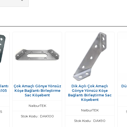
lantı
Çok Amaçlı Gönye Yönsüz
Dik Açılı Çok Amaçlı
Dü
x105
Köşe Bağlantı Birleştirme
Gönye Yönsüz Köşe
Sac Köşebent
Bağlantı Birleştirme Sac
Köşebent
NalburTEK
NalburTEK
05
Stok Kodu : DAK100
Stok Kodu : DAK90