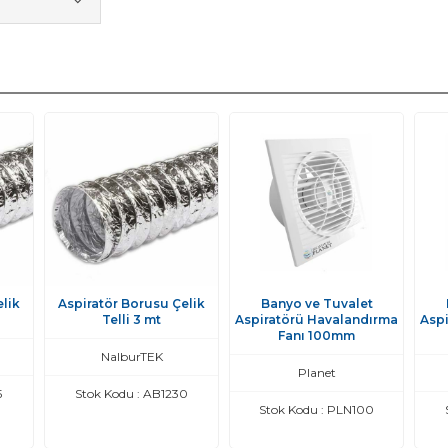
lik
Aspiratör Borusu Çelik
Banyo ve Tuvalet
Telli 3 mt
Aspiratörü Havalandırma
Asp
Fanı 100mm
NalburTEK
Planet
5
Stok Kodu : AB1230
Stok Kodu : PLN100