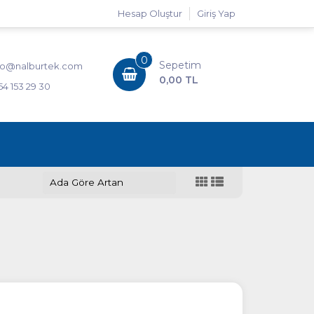
Hesap Oluştur
Giriş Yap
0
Sepetim
fo@nalburtek.com
0,00 TL
54 153 29 30