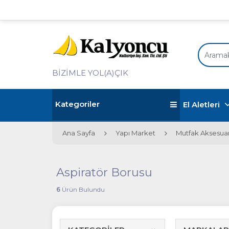
BİZİMLE YOL(A)ÇIK
Kategoriler
El Aletleri
Ana Sayfa
Yapı Market
Mutfak Aksesuar
Aspiratör Borusu
6
Ürün Bulundu