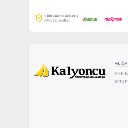
ALIŞV
K.V.K.
SATIŞ 