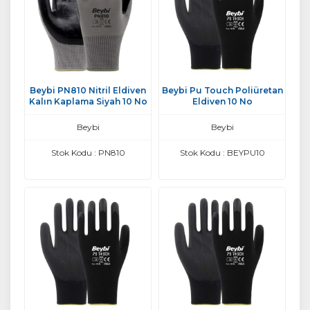
Beybi PN810 Nitril Eldiven
Beybi Pu Touch Poliüretan
Kalın Kaplama Siyah 10 No
Eldiven 10 No
Beybi
Beybi
Stok Kodu : PN810
Stok Kodu : BEYPU10