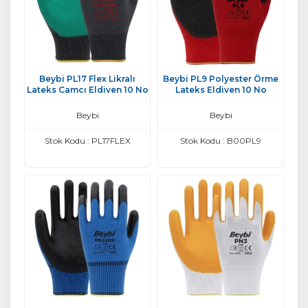
Beybi PL17 Flex Likralı
Beybi PL9 Polyester Örme
Lateks Camcı Eldiven 10 No
Lateks Eldiven 10 No
Beybi
Beybi
Stok Kodu : PL17FLEX
Stok Kodu : B00PL9