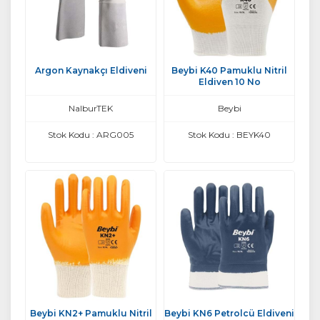
Argon Kaynakçı Eldiveni
Beybi K40 Pamuklu Nitril
Eldiven 10 No
NalburTEK
Beybi
Stok Kodu : ARG005
Stok Kodu : BEYK40
Beybi KN2+ Pamuklu Nitril
Beybi KN6 Petrolcü Eldiveni