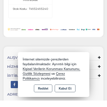
Stok Kodu : T4932493240
ALIŞVERİŞ
İnternet sitemizde çerezlerden
faydalanılmaktadır. Ayrıntılı bilgi için
HİZMETLER
Kişisel Verilerin Korunması Kanununu,
Gizlilik Sözleşmesi
ve
Çerez
İRTİBAT
Politikamızı
inceleyebilirsiniz.
Reddet
Kabul Et
ADRES
Sevgi Mahallesi 902 Sk No:2 Gaziemir - İZMİR