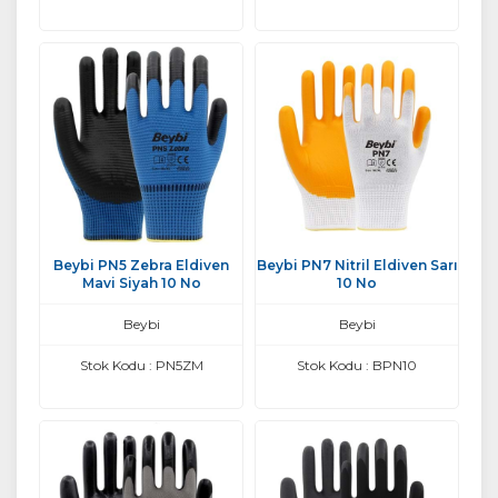
Beybi PN5 Zebra Eldiven
Beybi PN7 Nitril Eldiven Sarı
Mavi Siyah 10 No
10 No
Beybi
Beybi
Stok Kodu : PN5ZM
Stok Kodu : BPN10