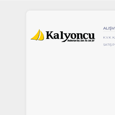
ALIŞV
K.V.K.
SATIŞ 