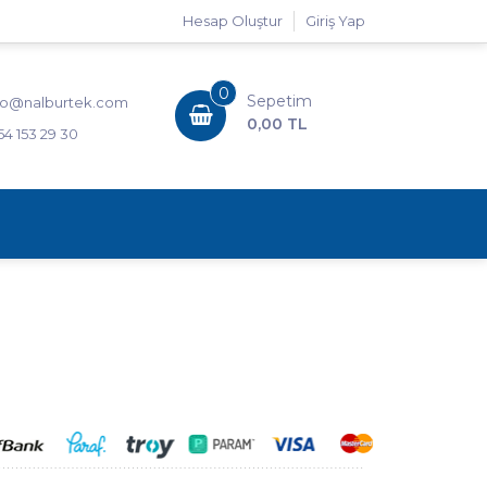
Hesap Oluştur
Giriş Yap
0
Sepetim
fo@nalburtek.com
0,00 TL
54 153 29 30