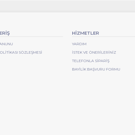
ERİŞ
HİZMETLER
 KANUNU
YARDIM
POLITIKASI SÖZLEŞMESI
İSTEK VE ÖNERILERINIZ
TELEFONLA SIPARIŞ
BAYILIK BAŞVURU FORMU