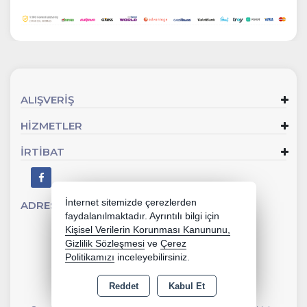
ALIŞVERİŞ
HİZMETLER
İRTİBAT
İnternet sitemizde çerezlerden
ADRES
Sevgi Mahallesi 902 Sk No:2 Gaziemir - İZMİR
faydalanılmaktadır. Ayrıntılı bilgi için
Kişisel Verilerin Korunması Kanununu,
Gizlilik Sözleşmesi
ve
Çerez
Politikamızı
inceleyebilirsiniz.
Reddet
Kabul Et