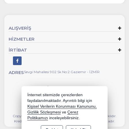
ALIŞVERİŞ
HİZMETLER
İRTİBAT
ADRES
Sevgi Mahallesi 902 Sk No:2 Gaziemir - İZMİR
İnternet sitemizde çerezlerden
faydalanılmaktadır. Ayrıntılı bilgi için
Kişisel Verilerin Korunması Kanununu,
Gizlilik Sözleşmesi
ve
Çerez
Copyright 2026 kalyoncunalburiye.com - Tüm hakları saklıdır.
Politikamızı
inceleyebilirsiniz.
Kredi kartı bilgileriniz 256bit SSL sertifikası ile korunmaktadır.