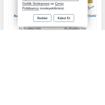
Gizlilik Sözleşmesi
ve
Çerez
Politikamızı
inceleyebilirsiniz.
Buldeks Vida Buldex
Buldeks Vida Buldex 7,5x60
Reddet
Kabul Et
7,5x150 mm
mm
KL-Buldeks Vida
KL-Buldeks Vida
Stok Kodu : BV75150
Stok Kodu : BV75600
Buldeks Vida Buldex 7,5x80
Halkalı Piton Vida 12 No
mm