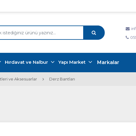
in
05
Hırdavat ve Nalbur
Yapı Market
Markalar
tleri ve Aksesuarlar
Derz Bantları