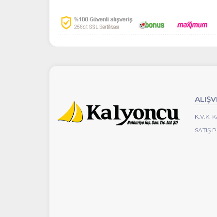
ALIŞV
K.V.K.
SATIŞ 