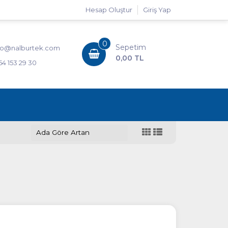
Hesap Oluştur
Giriş Yap
0
Sepetim
fo@nalburtek.com
0,00 TL
54 153 29 30