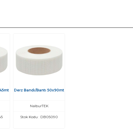
x45mt
Derz Bandı/Bantı 50x90mt
NalburTEK
45
Stok Kodu : DB05090