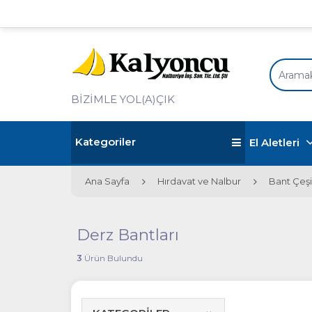
BİZİMLE YOL(A)ÇIK
Kategoriler
El Aletleri
Ana Sayfa
Hırdavat ve Nalbur
Bant Çeşi
Derz Bantları
3
Ürün Bulundu