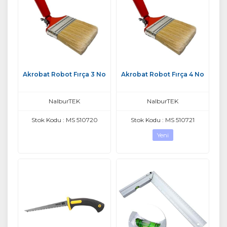
Akrobat Robot Fırça 3 No
Akrobat Robot Fırça 4 No
NalburTEK
NalburTEK
Stok Kodu : MS 510720
Stok Kodu : MS 510721
Yeni