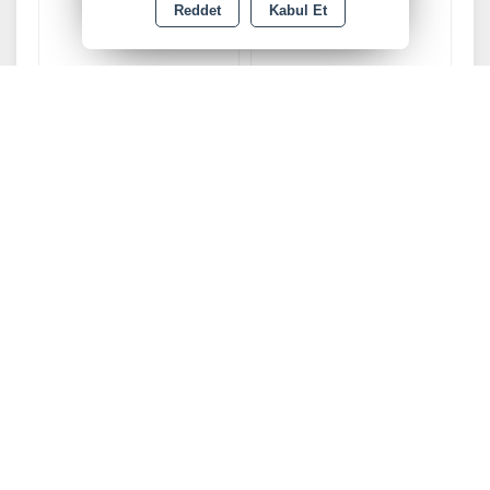
Reddet
Kabul Et
Alüminyum Su Terazisi
Alüminyum Su Terazisi
60cm
80cm
NalburTEK
NalburTEK
Stok Kodu : ST060
Stok Kodu : ST080
Alyan-Allen Anahtar Takımı
Alyan-Allen Anahtar Takımı
Seti Beyaz Kısa 9 Parça
Seti Beyaz Uzun 9 Parça