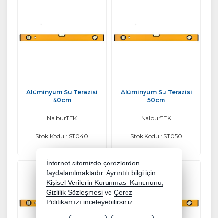
Alüminyum Su Terazisi
Alüminyum Su Terazisi
40cm
50cm
NalburTEK
NalburTEK
Stok Kodu : ST040
Stok Kodu : ST050
İnternet sitemizde çerezlerden
faydalanılmaktadır. Ayrıntılı bilgi için
Kişisel Verilerin Korunması Kanununu,
Gizlilik Sözleşmesi
ve
Çerez
Politikamızı
inceleyebilirsiniz.