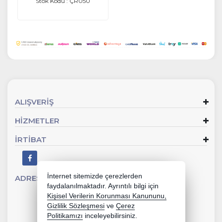
Stok Kodu : ÇR050
ALIŞVERİŞ
HİZMETLER
İRTİBAT
İnternet sitemizde çerezlerden
ADRES
Sevgi Mahallesi 902 Sk No:2 Gaziemir - İZMİR
faydalanılmaktadır. Ayrıntılı bilgi için
Kişisel Verilerin Korunması Kanununu,
Gizlilik Sözleşmesi
ve
Çerez
Politikamızı
inceleyebilirsiniz.