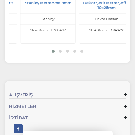
it
Stanley Metre 5mx19mm
Dekor Şerit Metre Şeffaf
E
10x25mm
Stanley
Dekor Hassan
Stok Kodu : 1-30-497
Stok Kodu : DKR426
ALIŞVERİŞ
HİZMETLER
İRTİBAT