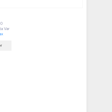
10
ta Var
ax
er