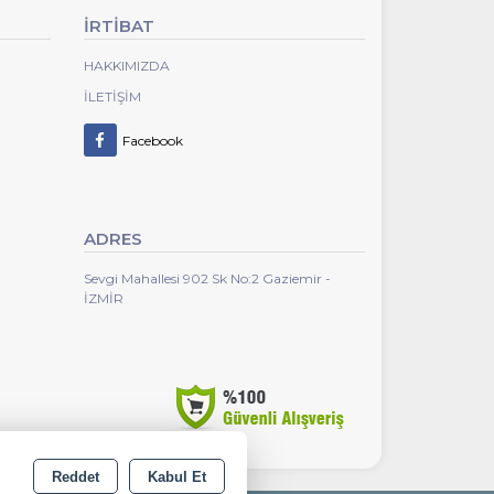
İRTİBAT
HAKKIMIZDA
İLETIŞIM
Facebook
ADRES
Sevgi Mahallesi 902 Sk No:2 Gaziemir -
İZMİR
Reddet
Kabul Et