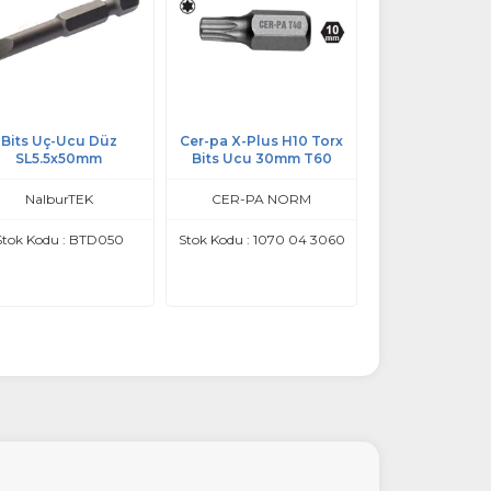
Bits Uç-Ucu Düz
Cer-pa X-Plus H10 Torx
Cer-pa X-Plus T
SL5.5x50mm
Bits Ucu 30mm T60
Ucu T30 25mm 
NalburTEK
CER-PA NORM
CER-PA N
Stok Kodu : BTD050
Stok Kodu : 1070 04 3060
Stok Kodu : 107