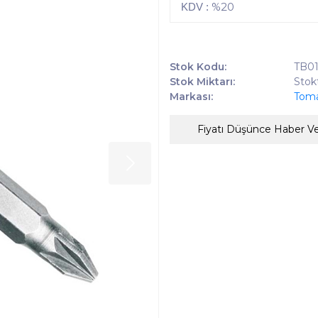
%20
KDV :
Stok Kodu:
TB0
Stok Miktarı:
Stok
Markası:
Tom
Fiyatı Düşünce Haber V