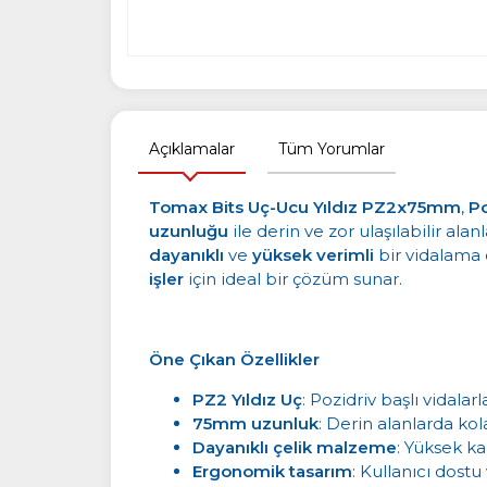
Açıklamalar
Tüm Yorumlar
Tomax Bits Uç-Ucu Yıldız PZ2x75mm
,
Po
uzunluğu
ile derin ve zor ulaşılabilir alan
dayanıklı
ve
yüksek verimli
bir vidalama
işler
için ideal bir çözüm sunar.
Öne Çıkan Özellikler
PZ2 Yıldız Uç
: Pozidriv başlı vida
75mm uzunluk
: Derin alanlarda kol
Dayanıklı çelik malzeme
: Yüksek k
Ergonomik tasarım
: Kullanıcı dostu