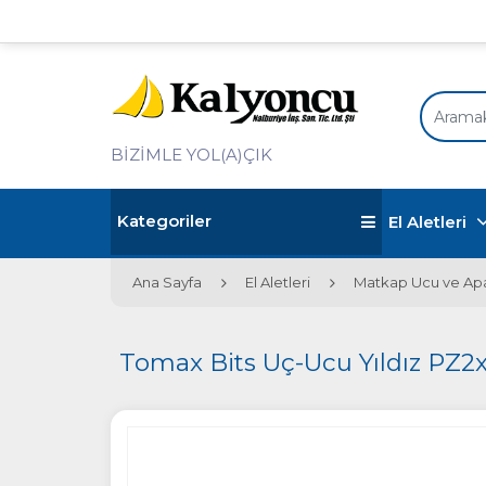
BİZİMLE YOL(A)ÇIK
Kategoriler
El Aletleri
Ana Sayfa
El Aletleri
Matkap Ucu ve Apa
Tomax Bits Uç-Ucu Yıldız P