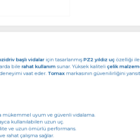
zidriv başlı vidalar
için tasarlanmış
PZ2 yıldız uç
özelliği i
larda bile
rahat kullanım
sunar. Yüksek kaliteli
çelik malzem
 deneyimi vaat eder.
Tomax
markasının güvenilirliğini yans
larla mükemmel uyum ve güvenli vidalama.
ayca kullanılabilen uzun uç.
alite ve uzun ömürlü performans.
 ve rahat çalışma sağlar.