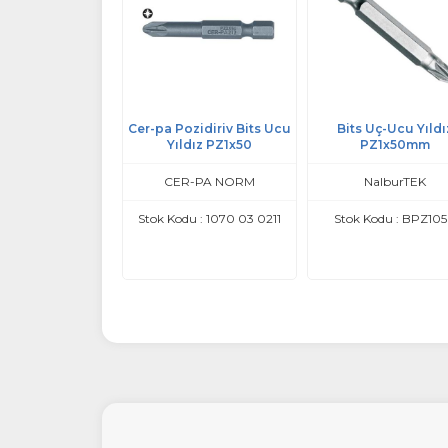
alı Bits Uç Allen
Cer-pa Pozidiriv Bits Ucu
Bits Uç-Ucu Yıldı
sa HEX5-55
Yıldız PZ1x50
PZ1x50mm
GFB
CER-PA NORM
NalburTEK
Kodu : GFB2441
Stok Kodu : 1070 03 0211
Stok Kodu : BPZ10