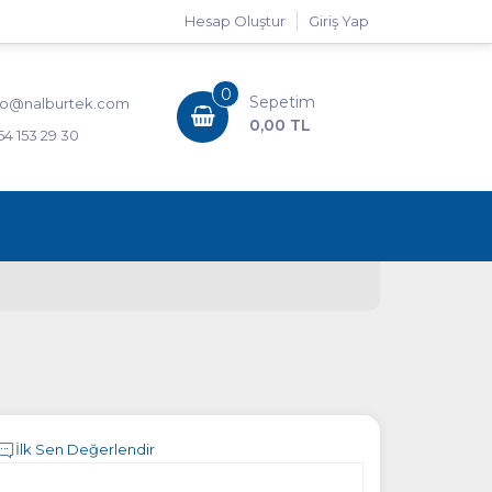
Hesap Oluştur
Giriş Yap
0
Sepetim
fo@nalburtek.com
0,00 TL
54 153 29 30
İlk Sen Değerlendir