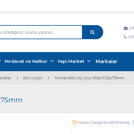
in
05
Hırdavat ve Nalbur
Yapı Market
Markalar
ratlar
Bits Uçları
Tomax Bits Uç-Ucu Yıldız PZ2x75mm
Z2x75mm
Henüz Değerlendirilmemiş