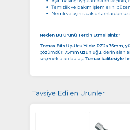
Aşırı basınç uygulamaktan kaçının, 
Temizlik ve bakım işlemlerini düzenl
Nemli ve aşırı sıcak ortamlardan uza
Neden Bu Ürünü Tercih Etmelisiniz?
Tomax Bits Uç-Ucu Yıldız PZ2x75mm
,
yü
çözümdür.
75mm uzunluğu
, derin alanl
seçenek olan bu uç,
Tomax kalitesiyle
he
Tavsiye Edilen Ürünler