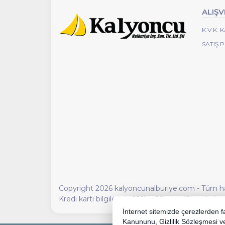
ALIŞV
K.V.K.
SATIŞ 
Copyright 2026 kalyoncunalburiye.com - Tüm hakl
Kredi kartı bilgileriniz 256bit SSL sertifikası ile 
İnternet sitemizde çerezlerden fay
Kanununu,
Gizlilik Sözleşmesi
v