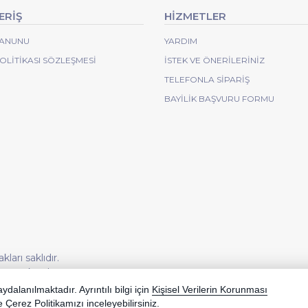
ERİŞ
HİZMETLER
 KANUNU
YARDIM
POLITIKASI SÖZLEŞMESI
İSTEK VE ÖNERILERINIZ
TELEFONLA SIPARIŞ
BAYILIK BAŞVURU FORMU
arı saklıdır.
korunmaktadır.
dalanılmaktadır. Ayrıntılı bilgi için
Kişisel Verilerin Korunması
e
Çerez Politikamızı
inceleyebilirsiniz.