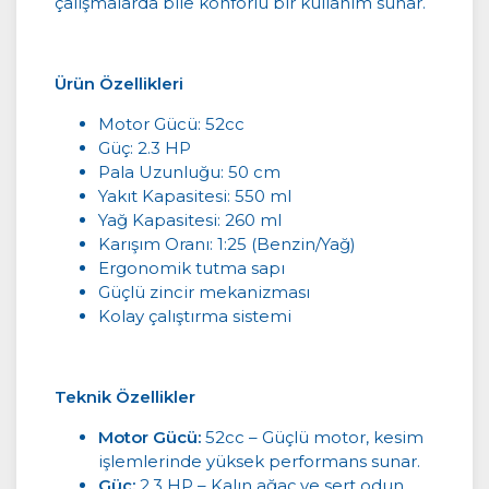
çalışmalarda bile konforlu bir kullanım sunar.
Ürün Özellikleri
Motor Gücü: 52cc
Güç: 2.3 HP
Pala Uzunluğu: 50 cm
Yakıt Kapasitesi: 550 ml
Yağ Kapasitesi: 260 ml
Karışım Oranı: 1:25 (Benzin/Yağ)
Ergonomik tutma sapı
Güçlü zincir mekanizması
Kolay çalıştırma sistemi
Teknik Özellikler
Motor Gücü:
52cc – Güçlü motor, kesim
işlemlerinde yüksek performans sunar.
Güç:
2.3 HP – Kalın ağaç ve sert odun