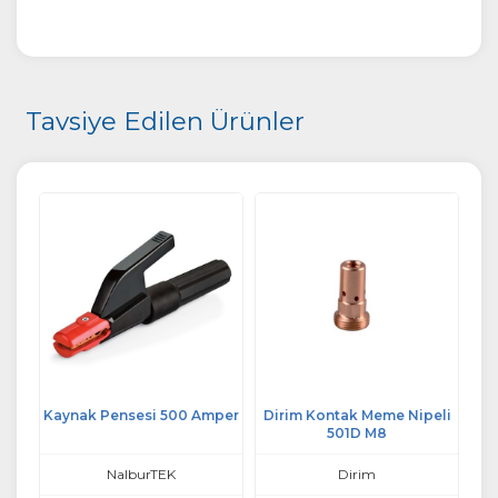
Tavsiye Edilen Ürünler
sme
Kaynak Pensesi 500 Amper
Dirim Kontak Meme Nipeli
Cat
501D M8
NalburTEK
Dirim