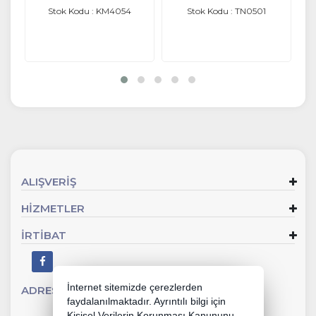
Stok Kodu : KM4054
Stok Kodu : TN0501
ALIŞVERİŞ
HİZMETLER
İRTİBAT
İnternet sitemizde çerezlerden
ADRES
Sevgi Mahallesi 902 Sk No:2 Gaziemir - İZMİR
faydalanılmaktadır. Ayrıntılı bilgi için
Kişisel Verilerin Korunması Kanununu,