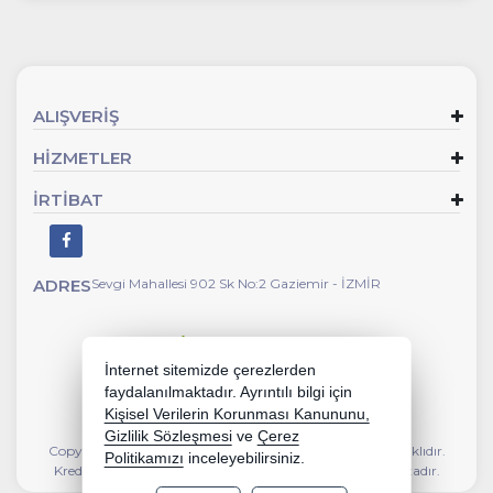
ALIŞVERİŞ
HİZMETLER
İRTİBAT
ADRES
Sevgi Mahallesi 902 Sk No:2 Gaziemir - İZMİR
İnternet sitemizde çerezlerden
faydalanılmaktadır. Ayrıntılı bilgi için
Kişisel Verilerin Korunması Kanununu,
Gizlilik Sözleşmesi
ve
Çerez
Copyright 2026 kalyoncunalburiye.com - Tüm hakları saklıdır.
Politikamızı
inceleyebilirsiniz.
Kredi kartı bilgileriniz 256bit SSL sertifikası ile korunmaktadır.