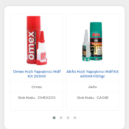
 Mdf
Omex Hızlı Yapıştırıcı Mdf
Akfix Hızlı Yapıştırıcı Mdf Kit
Som
Kit 200ml
400ml+100gr
Omex
Akfix
Stok Kodu : OMEX200
Stok Kodu : GA065