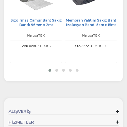
ı
Sızdırmaz Çamur Bant Sakız
Membran Yalıtım Sakız Bant
Bandı 96mm x 2mt
İzolasyon Bandı 5cm x 15mt
NalburTEK
NalburTEK
Stok Kodu : FTS102
Stok Kodu : MB0515
ALIŞVERİŞ
HİZMETLER