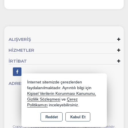
ALIŞVERİŞ
HİZMETLER
İRTİBAT
İnternet sitemizde çerezlerden
ADRES
Sevgi Mahallesi 902 Sk No:2 Gaziemir - İZMİR
faydalanılmaktadır. Ayrıntılı bilgi için
Kişisel Verilerin Korunması Kanununu,
Gizlilik Sözleşmesi
ve
Çerez
Politikamızı
inceleyebilirsiniz.
Reddet
Kabul Et
Copyright 2026 kalyoncunalburiye.com - Tüm hakları saklıdır.