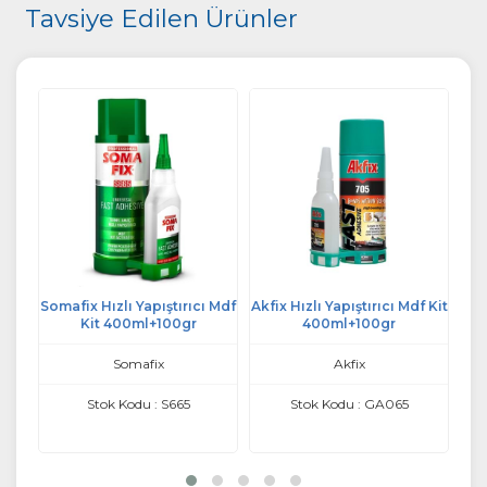
Tavsiye Edilen Ürünler
 Mdf
Somafix Hızlı Yapıştırıcı Mdf
Akfix Hızlı Yapıştırıcı Mdf Kit
Mi
Kit 400ml+100gr
400ml+100gr
Somafix
Akfix
Stok Kodu : S665
Stok Kodu : GA065