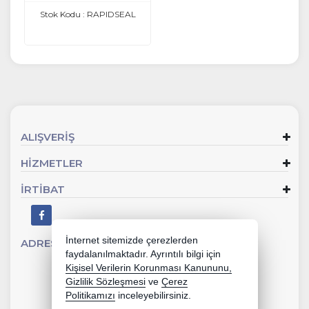
Stok Kodu : RAPIDSEAL
ALIŞVERİŞ
HİZMETLER
İRTİBAT
İnternet sitemizde çerezlerden
ADRES
Sevgi Mahallesi 902 Sk No:2 Gaziemir - İZMİR
faydalanılmaktadır. Ayrıntılı bilgi için
Kişisel Verilerin Korunması Kanununu,
Gizlilik Sözleşmesi
ve
Çerez
Politikamızı
inceleyebilirsiniz.