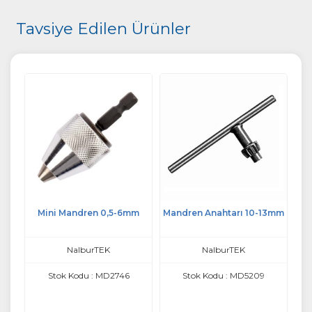
Tavsiye Edilen Ürünler
ren
Mini Mandren 0,5-6mm
Mandren Anahtarı 10-13mm
Ot
NalburTEK
NalburTEK
Stok Kodu : MD2746
Stok Kodu : MD5209