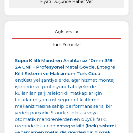
Fiyatı Düşünce Haber Ver
Açıklamalar
Tüm Yorumlar
Supra Kilitli Mandren Anahtarsız 10mm 3/8-
24 UNF – Profesyonel Metal Gövde, Entegre
Kilit Sistemi ve Maksimum Tork Gücü
endüstriyel şantiyelerde, ağır hizmet montaj
işlerinde ve profesyonel atölyelerde
kullanılan şarjlı/elektrikli matkaplar için
tasarlanmış, en üst segment kilitleme
mekanizmasına sahip performans serisi bir
yedek parçadır. Standart plastik veya
otomatik mandrenlerden en büyük farkı,
üzerinde bulunan
entegre kilit (lock) sistemi
ve
tamamen metal dış gövdesidir
. Yüksek