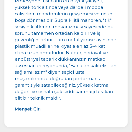
Profesyonel ustaların en büyük şikayeti,
yüksek tork altında veya darbeli modda
çalışırken mandrenlerin gevşemesi ve ucun
boşa dönmesidir. Supra kilitli mandren, "tık"
sesiyle kilitlenen mekanizması sayesinde bu
sorunu tamamen ortadan kaldırır ve iş
güvenliğini artırır. Tam metal yapısı sayesinde
plastik muadillerine kıyasla en az 3-4 kat
daha uzun ömürlüdür. Nalbur, hırdavat ve
endüstriyel tedarik dükkanınızın matkap
aksesuarları reyonunda, "Bana en kalitelisi, en
sağlamı lazım" diyen seçici usta
müşterilerinize doğrudan performans
garantisiyle satabileceğiniz, yüksek katma
değerli ve esnafa çok ciddi kâr marjı bırakan
elit bir teknik maldır.
Menşei:
Çin