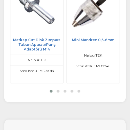
ren
Matkap Cırt Disk Zımpara
Mini Mandren 0,5-6mm
Elt
Taban Aparatı/Panç
Adaptörü M14
NalburTEK
NalburTEK
Stok Kodu : MD2746
Stok Kodu : MDA014