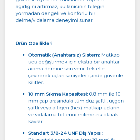
ağırlığını artırmaz, kullanıcının bileğini
yormadan dengeli ve konforlu bir
delme/vidalama deneyimi sunar.
Ürün Özellikleri
Otomatik (Anahtarsız) Sistem:
Matkap
ucu değiştirmek için ekstra bir anahtar
arama derdine son verir; tek elle
çevirerek uçları saniyeler içinde güvenle
kilitler.
10 mm Sıkma Kapasitesi:
0.8 mm ile 10
mm çap arasındaki tüm düz şaftlı, üçgen
şaftlı veya altıgen (hex) matkap uçlarını
ve vidalama bitlerini milimetrik olarak
kavrar.
Standart 3/8-24 UNF Diş Yapısı:
Piyasadaki neredeyse tüm 10 mm'lik