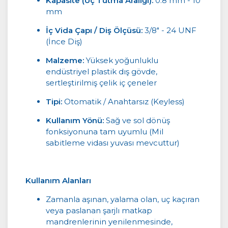
Kapasite (Uç Tutma Aralığı):
0.8 mm - 10
mm
İç Vida Çapı / Diş Ölçüsü:
3/8" - 24 UNF
(İnce Diş)
Malzeme:
Yüksek yoğunluklu
endüstriyel plastik dış gövde,
sertleştirilmiş çelik iç çeneler
Tipi:
Otomatik / Anahtarsız (Keyless)
Kullanım Yönü:
Sağ ve sol dönüş
fonksiyonuna tam uyumlu (Mil
sabitleme vidası yuvası mevcuttur)
Kullanım Alanları
Zamanla aşınan, yalama olan, uç kaçıran
veya paslanan şarjlı matkap
mandrenlerinin yenilenmesinde,