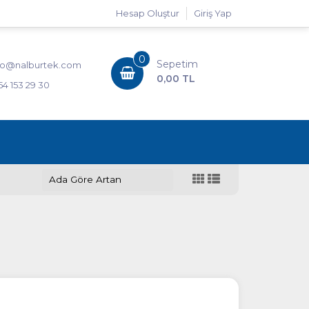
Hesap Oluştur
Giriş Yap
0
Sepetim
fo@nalburtek.com
0,00 TL
54 153 29 30