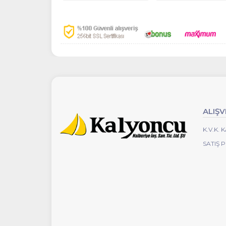
ALIŞV
K.V.K.
SATIŞ 