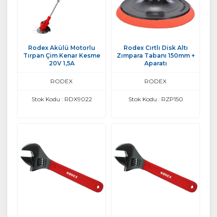
Rodex Akülü Motorlu
Rodex Cırtlı Disk Altı
Tırpan Çim Kenar Kesme
Zımpara Tabanı 150mm +
20V 1,5A
Aparatı
RODEX
RODEX
Stok Kodu : RDX9022
Stok Kodu : RZP150