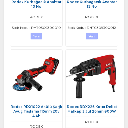
Rodex Kurbağacık Anahtar
Rodex Kurbağacık Anahtar
10 No
12 No
RODEX
RODEX
Stok Kodu : RHT0309300010
Stok Kodu : RHT0309300012
Yeni
Yeni
Rodex RDX1022 Akülü Şarjlı
Rodex RDX226 Kırıcı Delici
Avuç Taşlama 115mm 20v
Matkap 3 Jul 26mm 800W
4.Ah
RODEX
RODEX