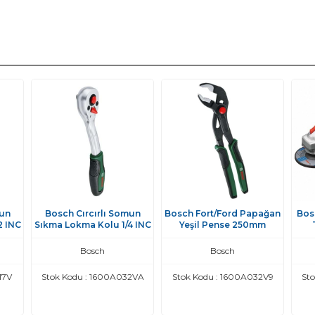
mun
Bosch Cırcırlı Somun
Bosch Fort/Ford Papağan
Bos
2 INC
Sıkma Lokma Kolu 1/4 INC
Yeşil Pense 250mm
Bosch
Bosch
17V
Stok Kodu : 1600A032VA
Stok Kodu : 1600A032V9
St