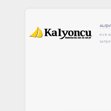
ALIŞV
K.V.K.
SATIŞ 