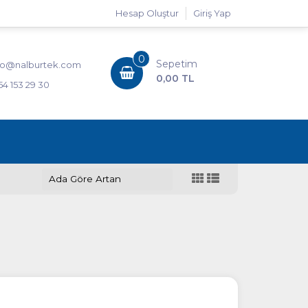
Hesap Oluştur
Giriş Yap
0
Sepetim
fo@nalburtek.com
0,00 TL
54 153 29 30