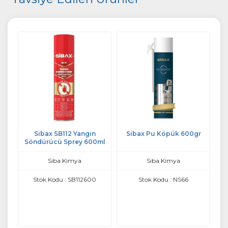
Sibax SB112 Yangın
Sibax Pu Köpük 600gr
etli
Söndürücü Sprey 600ml
T
l
Siba Kimya
Siba Kimya
Stok Kodu : SB112600
Stok Kodu : NS66