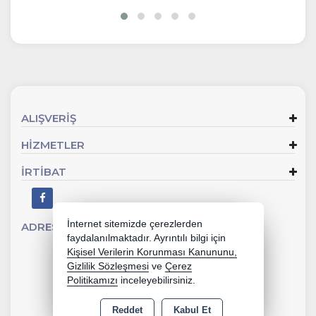
ALIŞVERİŞ
HİZMETLER
İRTİBAT
İnternet sitemizde çerezlerden
ADRES
Sevgi Mahallesi 902 Sk No:2 Gaziemir - İZMİR
faydalanılmaktadır. Ayrıntılı bilgi için
Kişisel Verilerin Korunması Kanununu,
Gizlilik Sözleşmesi
ve
Çerez
Politikamızı
inceleyebilirsiniz.
Reddet
Kabul Et