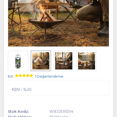
5.0
1 Değerlendirme
%20
KDV :
Stok Kodu:
WİEDER004