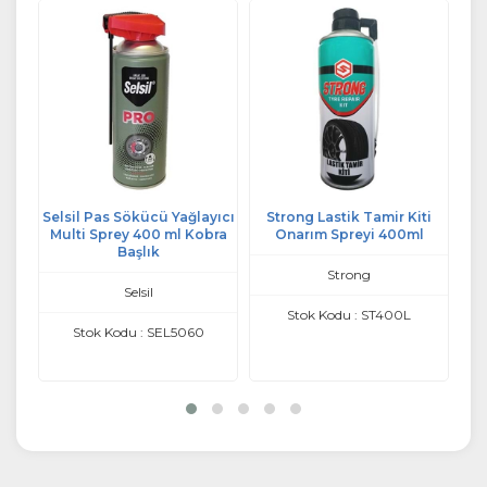
ici
Selsil Pas Sökücü Yağlayıcı
Strong Lastik Tamir Kiti
Multi Sprey 400 ml Kobra
Onarım Spreyi 400ml
Başlık
Strong
Selsil
Stok Kodu : ST400L
Stok Kodu : SEL5060