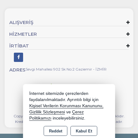
ALIŞVERİŞ
HİZMETLER
İRTİBAT
ADRES
Sevgi Mahallesi 902 Sk No:2 Gaziemir - İZMİR
İnternet sitemizde çerezlerden
faydalanılmaktadır. Ayrıntılı bilgi için
Kişisel Verilerin Korunması Kanununu,
Gizlilik Sözleşmesi
ve
Çerez
Copyright 2026 kalyoncunalburiye.com - Tüm hakları saklıdır.
Politikamızı
inceleyebilirsiniz.
Kredi kartı bilgileriniz 256bit SSL sertifikası ile korunmaktadır.
Reddet
Kabul Et