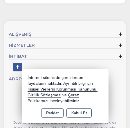
ALIŞVERİŞ
HİZMETLER
İRTİBAT
İnternet sitemizde çerezlerden
ADRES
Sevgi Mahallesi 902 Sk No:2 Gaziemir - İZMİR
faydalanılmaktadır. Ayrıntılı bilgi için
Kişisel Verilerin Korunması Kanununu,
Gizlilik Sözleşmesi
ve
Çerez
Politikamızı
inceleyebilirsiniz.
Reddet
Kabul Et
Copyright 2026 kalyoncunalburiye.com - Tüm hakları saklıdır.
Kredi kartı bilgileriniz 256bit SSL sertifikası ile korunmaktadır.