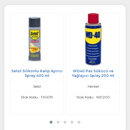
Selsil Silikonlu Kalıp Ayırıcı
WD40 Pas Sökücü ve
l
Sprey 400 ml
Yağlayıcı Sprey 200 ml
Selsil
Henkel
Stok Kodu : TAS019
Stok Kodu : WD200