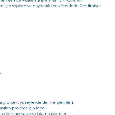
e hem de vidalama işlemleri için kullanılır.
m için sağlam ve dayanıklı malzemelerle üretilmiştir.
m
a gibi sert yüzeylerde delme işlemleri.
apılan projeler için ideal.
 delik açma ve vidalama işlemleri.