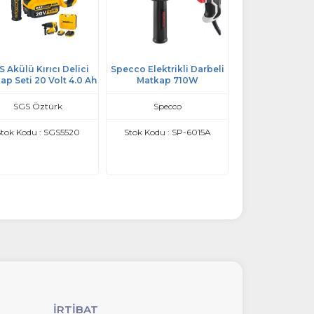
 Akülü Kırıcı Delici
Specco Elektrikli Darbeli
Stechend Akülü
ap Seti 20 Volt 4.0 Ah
Matkap 710W
Kırıcı Delici 
Kömürsüz SX54-
SGS Öztürk
Specco
Stechen
tok Kodu : SGS5520
Stok Kodu : SP-6015A
Stok Kodu : SX
İRTİBAT