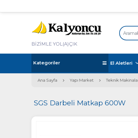
BİZİMLE YOL(A)ÇIK
Kategoriler
El Aletleri
Ana Sayfa
Yapı Market
Teknik Makinala
SGS Darbeli Matkap 600W