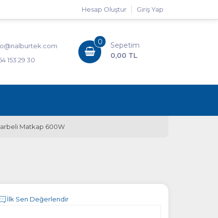
Hesap Oluştur
Giriş Yap
0
Sepetim
fo@nalburtek.com
0,00 TL
54 153 29 30
arbeli Matkap 600W
İlk Sen Değerlendir