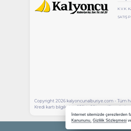
K.V.K.
SATIŞ 
Copyright 2026 kalyoncunalburiye.com - Tüm hakl
Kredi kartı bilgileriniz 256bit SSL sertifikası ile 
İnternet sitemizde çerezlerden fay
Kanununu,
Gizlilik Sözleşmesi
v