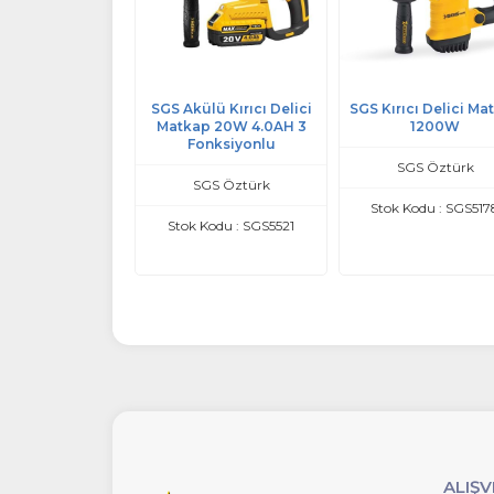
p 810 Kırıcı Delici
SGS Akülü Kırıcı Delici
SGS Kırıcı Delici Ma
tkap 800W
Matkap 20W 4.0AH 3
1200W
Fonksiyonlu
Attlas
SGS Öztürk
SGS Öztürk
Kodu : ATP810
Stok Kodu : SGS517
Stok Kodu : SGS5521
ALIŞV