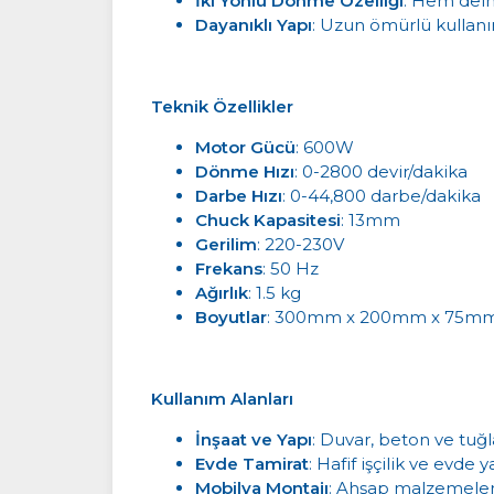
İki Yönlü Dönme Özelliği
: Hem delm
Dayanıklı Yapı
: Uzun ömürlü kullanı
Teknik Özellikler
Motor Gücü
: 600W
Dönme Hızı
: 0-2800 devir/dakika
Darbe Hızı
: 0-44,800 darbe/dakika
Chuck Kapasitesi
: 13mm
Gerilim
: 220-230V
Frekans
: 50 Hz
Ağırlık
: 1.5 kg
Boyutlar
: 300mm x 200mm x 75m
Kullanım Alanları
İnşaat ve Yapı
: Duvar, beton ve tuğl
Evde Tamirat
: Hafif işçilik ve evde y
Mobilya Montajı
: Ahşap malzemelere