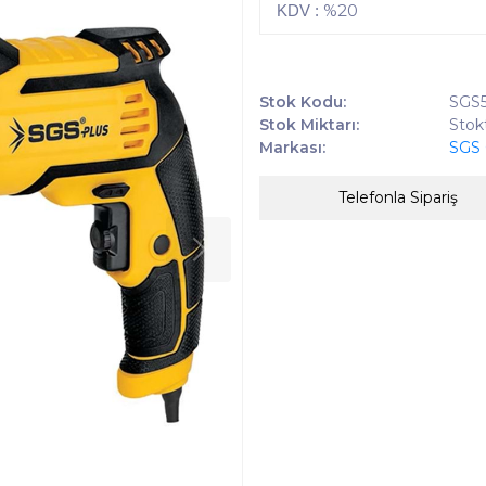
%20
KDV :
Stok Kodu:
SGS5
Stok Miktarı:
Stok
Markası:
SGS 
Telefonla Sipariş