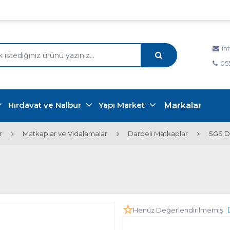
in
05
Hırdavat ve Nalbur
Yapı Market
Markalar
r
Matkaplar ve Vidalamalar
Darbeli Matkaplar
SGS D
Henüz Değerlendirilmemiş