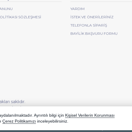
 KANUNU
YARDIM
POLITIKASI SÖZLEŞMESI
İSTEK VE ÖNERILERINIZ
TELEFONLA SIPARIŞ
BAYILIK BAŞVURU FORMU
arı saklıdır.
korunmaktadır.
dalanılmaktadır. Ayrıntılı bilgi için
Kişisel Verilerin Korunması
e
Çerez Politikamızı
inceleyebilirsiniz.
Bu site AKINSOFT E-Ticaret ile hazırlanmıştır.