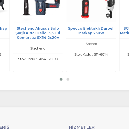
tkap
Stechend Aküsüz Solo
Specco Elektrikli Darbeli
SGS
Şarjlı Kırıcı Delici 3,5 Jul
Matkap 750W
Matk
Kömürsüz SX54-2x20V
Specco
Stechend
8
Stok Kodu : SP-6014
S
Stok Kodu : SX54-SOLO
ERİŞ
HİZMETLER