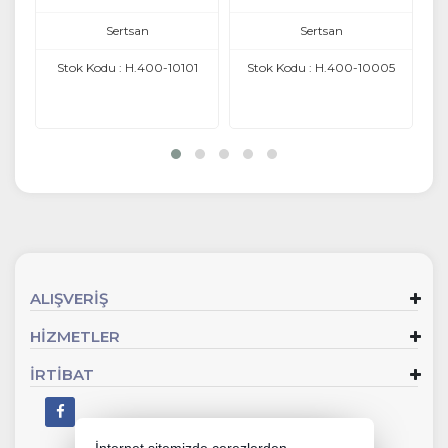
Sertsan
Sertsan
2
Stok Kodu : H.400-10101
Stok Kodu : H.400-10005
ALIŞVERİŞ
HİZMETLER
İRTİBAT