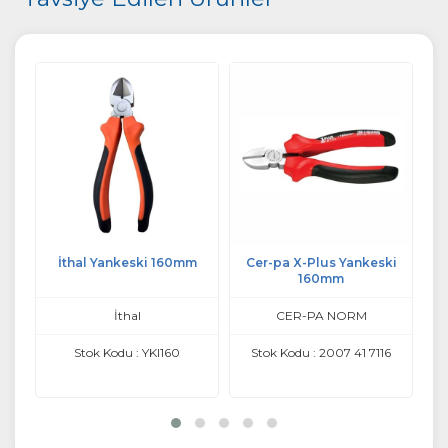
0mm
İthal Yankeski 160mm
Cer-pa X-Plus Yankeski
160mm
İthal
CER-PA NORM
0
Stok Kodu : YKI160
Stok Kodu : 2007 41 7116