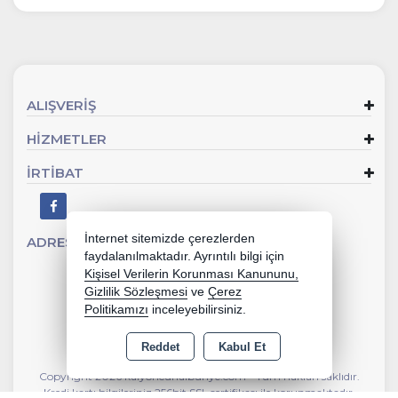
ALIŞVERİŞ
HİZMETLER
İRTİBAT
İnternet sitemizde çerezlerden
ADRES
Sevgi Mahallesi 902 Sk No:2 Gaziemir - İZMİR
faydalanılmaktadır. Ayrıntılı bilgi için
Kişisel Verilerin Korunması Kanununu,
Gizlilik Sözleşmesi
ve
Çerez
Politikamızı
inceleyebilirsiniz.
Reddet
Kabul Et
Copyright 2026 kalyoncunalburiye.com - Tüm hakları saklıdır.
Kredi kartı bilgileriniz 256bit SSL sertifikası ile korunmaktadır.