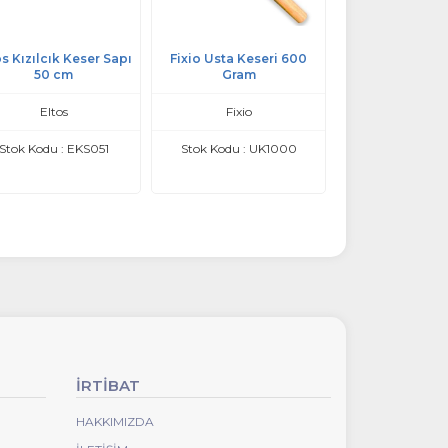
os Kızılcık Keser Sapı
Fixio Usta Keseri 600
SGS Çelik Kese
50 cm
Gram
Yekpare Çe
Eltos
Fixio
SGS Öztü
Stok Kodu : EKS051
Stok Kodu : UK1000
Stok Kodu : 
İRTİBAT
HAKKIMIZDA