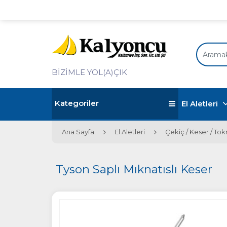
BİZİMLE YOL(A)ÇIK
Kategoriler
El Aletleri
Ana Sayfa
El Aletleri
Çekiç / Keser / To
Tyson Saplı Mıknatıslı Keser