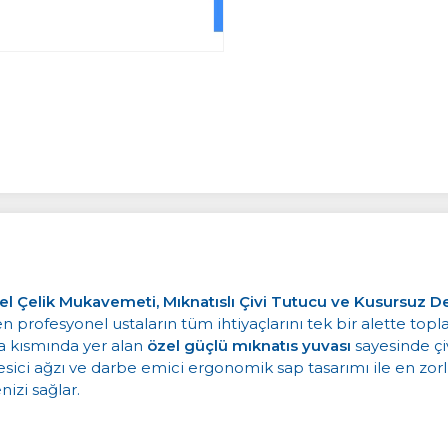
nel Çelik Mukavemeti, Mıknatıslı Çivi Tutucu ve Kusursuz 
rofesyonel ustaların tüm ihtiyaçlarını tek bir alette toplay
fa kısmında yer alan
özel güçlü mıknatıs yuvası
sayesinde çiv
esici ağzı ve darbe emici ergonomik sap tasarımı ile en zor
zi sağlar.