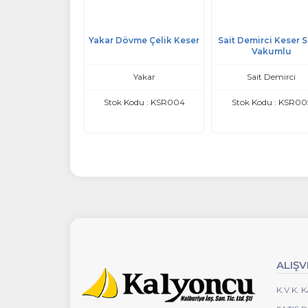
umlu Keser Saplı
Yakar Dövme Çelik Keser
Sait Demirci Keser S
Vakumlu
NalburTEK
Yakar
Sait Demirci
Kodu : SK0550
Stok Kodu : KSR004
Stok Kodu : KSR00
ALIŞV
K.V.K.