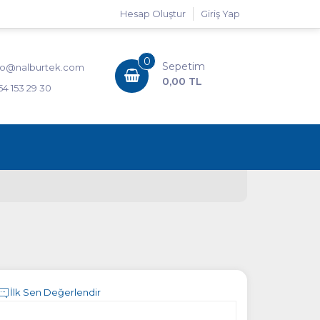
Hesap Oluştur
Giriş Yap
0
Sepetim
fo@nalburtek.com
0,00 TL
54 153 29 30
İlk Sen Değerlendir