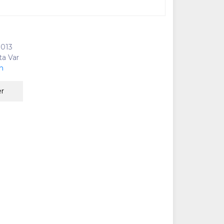
013
ta Var
n
er