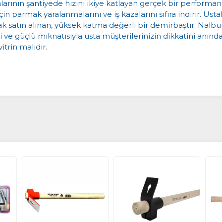
talarının şantiyede hızını ikiye katlayan gerçek bir performan
n parmak yaralanmalarını ve iş kazalarını sıfıra indirir. Ust
ak satın alınan, yüksek katma değerli bir demirbaştır. Nalbur
si ve güçlü mıknatısıyla usta müşterilerinizin dikkatini anı
itrin malıdır.