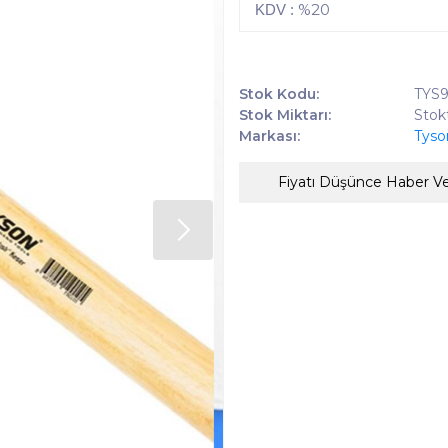
%20
KDV :
Stok Kodu:
TYS9
Stok Miktarı:
Stok
Markası:
Tyso
Fiyatı Düşünce Haber V