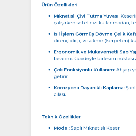
Ürün Özellikleri
Mıknatıslı Çivi Tutma Yuvası:
Keserin
çalışırken sol elinizi kullanmadan, t
Isıl İşlem Görmüş Dövme Çelik Kafa
dirençlidir; çivi sökme (kerpeten) k
Ergonomik ve Mukavemetli Sap Yap
tasarımı. Gövdeyle birleşim noktası
Çok Fonksiyonlu Kullanım:
Ahşap yon
getirir.
Korozyona Dayanıklı Kaplama:
Şant
cilası.
Teknik Özellikler
Model:
Saplı Mıknatıslı Keser