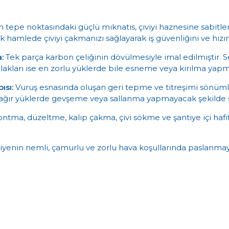
 tepe noktasındaki güçlü mıknatıs, çiviyi haznesine sabitler
ek hamlede çiviyi çakmanızı sağlayarak iş güvenliğini ve hızını
:
Tek parça karbon çeliğinin dövülmesiyle imal edilmiştir. Se
ulakları ise en zorlu yüklerde bile esneme veya kırılma yap
ısı:
Vuruş esnasında oluşan geri tepme ve titreşimi sönüml
 ağır yüklerde gevşeme veya sallanma yapmayacak şekilde sık
tma, düzeltme, kalıp çakma, çivi sökme ve şantiye içi hafif k
iyenin nemli, çamurlu ve zorlu hava koşullarında paslanma