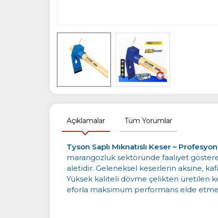
Açıklamalar
Tüm Yorumlar
Tyson Saplı Mıknatıslı Keser – Profesyo
marangozluk sektöründe faaliyet gösteren p
aletidir. Geleneksel keserlerin aksine, ka
Yüksek kaliteli dövme çelikten üretilen k
eforla maksimum performans elde etmeni