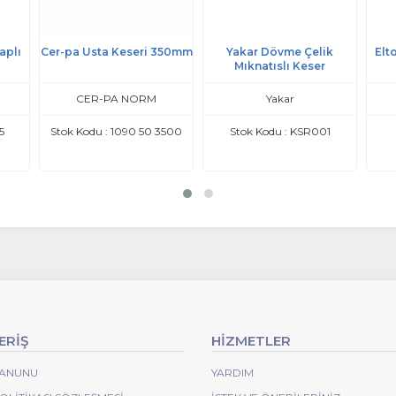
aplı
Cer-pa Usta Keseri 350mm
Yakar Dövme Çelik
Elt
Mıknatıslı Keser
CER-PA NORM
Yakar
5
Stok Kodu : 1090 50 3500
Stok Kodu : KSR001
ERİŞ
HİZMETLER
 KANUNU
YARDIM