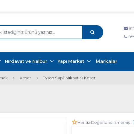
in
05
Hırdavat ve Nalbur
Yapı Market
Markalar
kmak
Keser
Tyson Saplı Mıknatıslı Keser
Henüz Değerlendirilmemiş